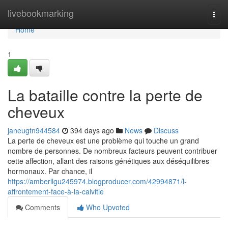
Home
livebookmarking
Togg
navi
Home
1
La bataille contre la perte de
cheveux
janeugtn944584
394 days ago
News
Discuss
La perte de cheveux est une problème qui touche un grand
nombre de personnes. De nombreux facteurs peuvent contribuer
cette affection, allant des raisons génétiques aux déséquilibres
hormonaux. Par chance, il
https://amberllgu245974.blogproducer.com/42994871/l-
affrontement-face-à-la-calvitie
Comments
Who Upvoted