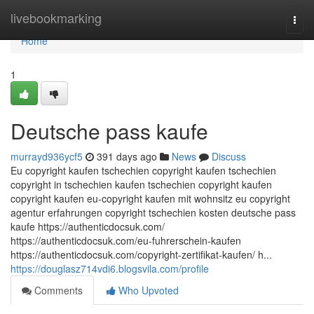
Home
livebookmarking
Togg
navi
Home
1
Deutsche pass kaufe
murrayd936ycf5
391 days ago
News
Discuss
Eu copyright kaufen tschechien copyright kaufen tschechien
copyright in tschechien kaufen tschechien copyright kaufen
copyright kaufen eu-copyright kaufen mit wohnsitz eu copyright
agentur erfahrungen copyright tschechien kosten deutsche pass
kaufe https://authenticdocsuk.com/
https://authenticdocsuk.com/eu-fuhrerschein-kaufen
https://authenticdocsuk.com/copyright-zertifikat-kaufen/ h...
https://douglasz714vdi6.blogsvila.com/profile
Comments
Who Upvoted