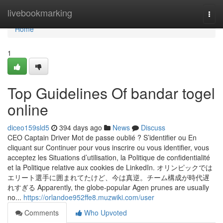
Home
livebookmarking
Togg
navi
Home
1
Top Guidelines Of bandar togel
online
diceo159sld5
394 days ago
News
Discuss
CEO Captain Driver Mot de passe oublié ? S’identifier ou En
cliquant sur Continuer pour vous inscrire ou vous identifier, vous
acceptez les Situations d’utilisation, la Politique de confidentialité
et la Politique relative aux cookies de LinkedIn. オリンピックでは
エリート選手に囲まれてたけど、今は真逆。チーム構成が時代遅
れすぎる Apparently, the globe-popular Agen prunes are usually
no...
https://orlandoe952ffe8.muzwiki.com/user
Comments
Who Upvoted