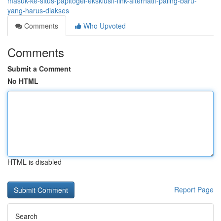
masuk-ke-situs-papitogel-eksklusif-link-alternatif-paling-baru-
yang-harus-diakses
Comments
Who Upvoted
Comments
Submit a Comment
No HTML
HTML is disabled
Report Page
Search