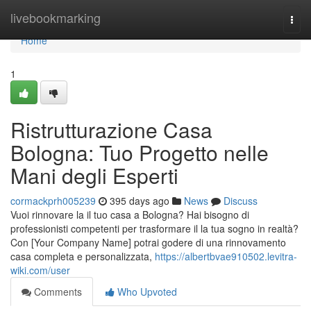
Home
livebookmarking
Togg
navi
Home
1
Ristrutturazione Casa
Bologna: Tuo Progetto nelle
Mani degli Esperti
cormackprh005239
395 days ago
News
Discuss
Vuoi rinnovare la il tuo casa a Bologna? Hai bisogno di
professionisti competenti per trasformare il la tua sogno in realtà?
Con [Your Company Name] potrai godere di una rinnovamento
casa completa e personalizzata,
https://albertbvae910502.levitra-
wiki.com/user
Comments
Who Upvoted