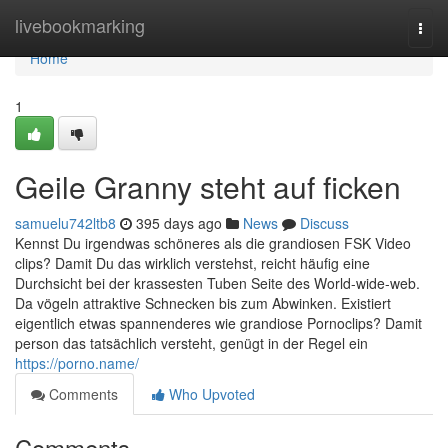
Home
livebookmarking
Togg
navi
Home
1
Geile Granny steht auf ficken
samuelu742ltb8
395 days ago
News
Discuss
Kennst Du irgendwas schöneres als die grandiosen FSK Video
clips? Damit Du das wirklich verstehst, reicht häufig eine
Durchsicht bei der krassesten Tuben Seite des World-wide-web.
Da vögeln attraktive Schnecken bis zum Abwinken. Existiert
eigentlich etwas spannenderes wie grandiose Pornoclips? Damit
person das tatsächlich versteht, genügt in der Regel ein
https://porno.name/
Comments
Who Upvoted
Comments