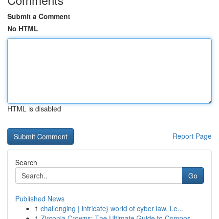
Submit a Comment
No HTML
HTML is disabled
Report Page
Search
Go
Published News
1
challenging | intricate} world of cyber law. Le...
1
Zirconia Crowns: The Ultimate Guide to Compos...