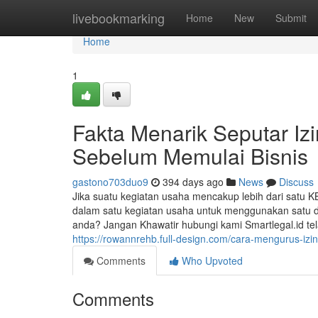
Home
livebookmarking
Home
New
Submit
Home
1
Fakta Menarik Seputar Iz
Sebelum Memulai Bisnis
gastono703duo9
394 days ago
News
Discuss
Jika suatu kegiatan usaha mencakup lebih dari satu K
dalam satu kegiatan usaha untuk menggunakan satu d
anda? Jangan Khawatir hubungi kami Smartlegal.id 
https://rowannrehb.full-design.com/cara-mengurus-iz
Comments
Who Upvoted
Comments