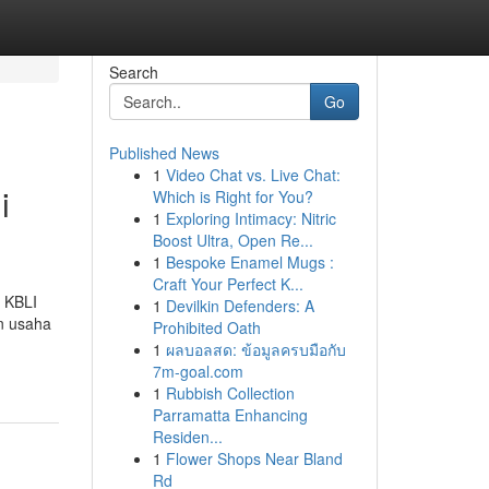
Search
Go
Published News
1
Video Chat vs. Live Chat:
i
Which is Right for You?
1
Exploring Intimacy: Nitric
Boost Ultra, Open Re...
1
Bespoke Enamel Mugs :
Craft Your Perfect K...
u KBLI
1
Devilkin Defenders: A
n usaha
Prohibited Oath
1
ผลบอลสด: ข้อมูลครบมือกับ
7m-goal.com
1
Rubbish Collection
Parramatta Enhancing
Residen...
1
Flower Shops Near Bland
Rd