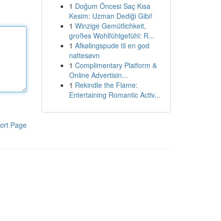
1
Doğum Öncesi Saç Kısa
Kesim: Uzman Dediği Gibi!
1
Winzige Gemütlichkeit,
großes Wohlfühlgefühl: R...
1
Afkølingspude til en god
nattesøvn
1
Complimentary Platform &
Online Advertisin...
1
Rekindle the Flame:
Entertaining Romantic Activ...
ort Page