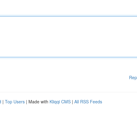
Rep
d
|
Top Users
| Made with
Kliqqi CMS
|
All RSS Feeds