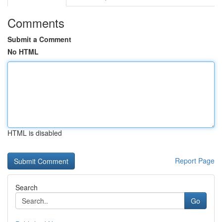
Comments
Submit a Comment
No HTML
HTML is disabled
Report Page
Search
Go