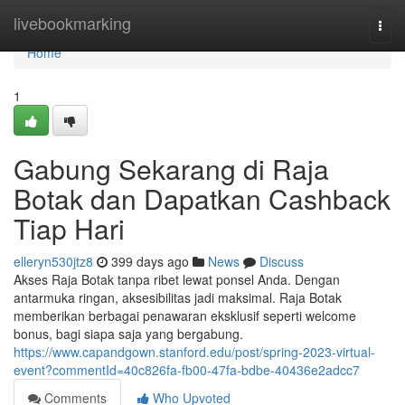
Home
livebookmarking
Togg
navi
Home
1
Gabung Sekarang di Raja
Botak dan Dapatkan Cashback
Tiap Hari
elleryn530jtz8
399 days ago
News
Discuss
Akses Raja Botak tanpa ribet lewat ponsel Anda. Dengan
antarmuka ringan, aksesibilitas jadi maksimal. Raja Botak
memberikan berbagai penawaran eksklusif seperti welcome
bonus, bagi siapa saja yang bergabung.
https://www.capandgown.stanford.edu/post/spring-2023-virtual-
event?commentId=40c826fa-fb00-47fa-bdbe-40436e2adcc7
Comments
Who Upvoted