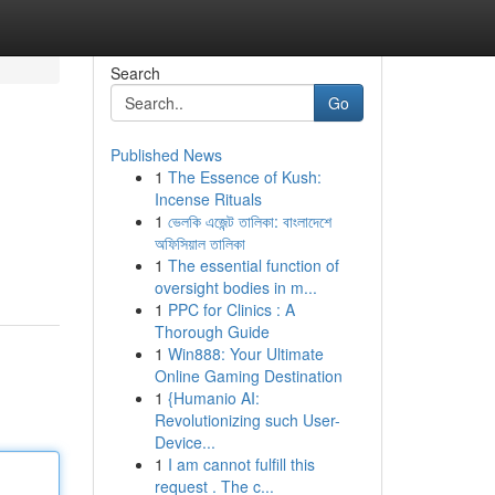
Search
Go
Published News
1
The Essence of Kush:
Incense Rituals
1
ভেলকি এজেন্ট তালিকা: বাংলাদেশে
অফিসিয়াল তালিকা
1
The essential function of
oversight bodies in m...
1
PPC for Clinics : A
Thorough Guide
1
Win888: Your Ultimate
Online Gaming Destination
1
{Humanio AI:
Revolutionizing such User-
Device...
1
I am cannot fulfill this
request . The c...