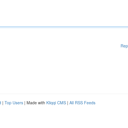
Rep
d
|
Top Users
| Made with
Kliqqi CMS
|
All RSS Feeds