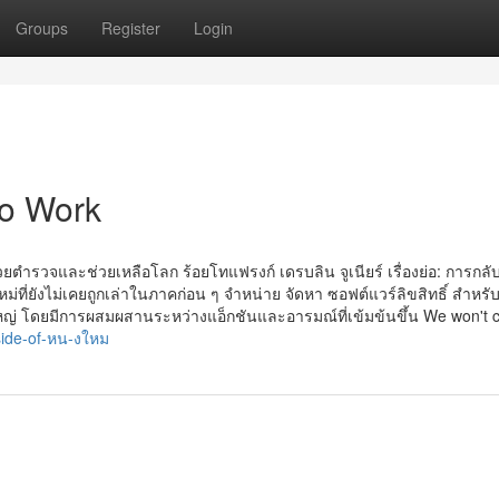
Groups
Register
Login
To Work
่วยตำรวจและช่วยเหลือโลก ร้อยโทแฟรงก์ เดรบลิน จูเนียร์ เรื่องย่อ: การกล
ี่ยังไม่เคยถูกเล่าในภาคก่อน ๆ จำหน่าย จัดหา ซอฟต์แวร์ลิขสิทธิ์ สำหรั
ใหญ่ โดยมีการผสมผสานระหว่างแอ็กชันและอารมณ์ที่เข้มข้นขึ้น We won't 
side-of-หน-งใหม