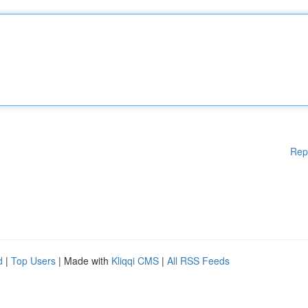
Rep
d
|
Top Users
| Made with
Kliqqi CMS
|
All RSS Feeds