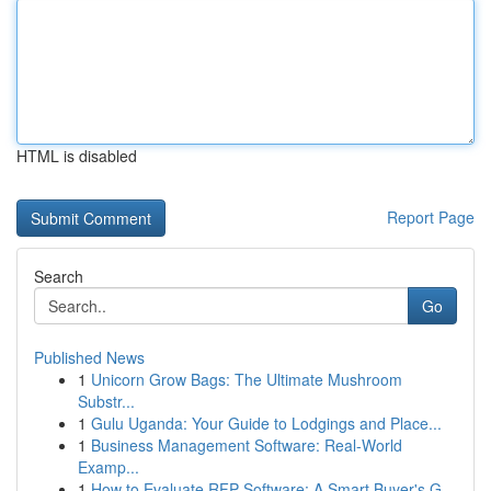
HTML is disabled
Report Page
Search
Go
Published News
1
Unicorn Grow Bags: The Ultimate Mushroom
Substr...
1
Gulu Uganda: Your Guide to Lodgings and Place...
1
Business Management Software: Real-World
Examp...
1
How to Evaluate RFP Software: A Smart Buyer's G...