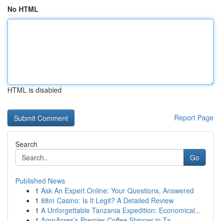
No HTML
HTML is disabled
Report Page
Search
Go
Published News
1
Ask An Expert Online: Your Questions, Answered
1
88m Casino: Is It Legit? A Detailed Review
1
A Unforgettable Tanzania Expedition: Economical...
1
AgroAcres’s Premier Coffee Shipper in Ta...