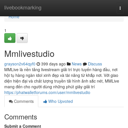
Home
livebookmarking
Togg
navi
Home
1
Mmlivestudio
grayson2v64qyf0
399 days ago
News
Discuss
MMLive là nền tảng livestream giải trí trực tuyến hàng đầu, nơi
hội tụ hàng ngàn idol xinh đẹp và tài năng từ khắp nơi. Với giao
diện hiện đại và chất lượng truyền tải hình ảnh sắc nét, MMLive
mang đến cho người dùng những phút giây giải trí
https://phatwalletforums.com/user/mmlivestudio
Comments
Who Upvoted
Comments
Submit a Comment