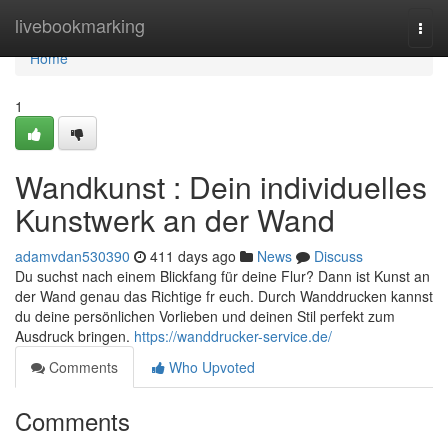
Home
livebookmarking
Togg
navi
Home
1
Wandkunst : Dein individuelles
Kunstwerk an der Wand
adamvdan530390
411 days ago
News
Discuss
Du suchst nach einem Blickfang für deine Flur? Dann ist Kunst an
der Wand genau das Richtige fr euch. Durch Wanddrucken kannst
du deine persönlichen Vorlieben und deinen Stil perfekt zum
Ausdruck bringen.
https://wanddrucker-service.de/
Comments
Who Upvoted
Comments