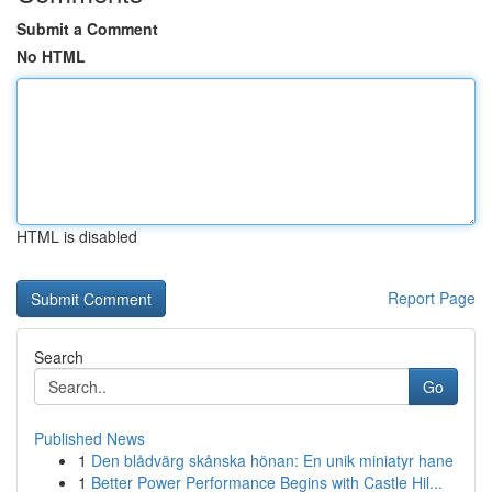
Submit a Comment
No HTML
HTML is disabled
Report Page
Search
Go
Published News
1
Den blådvärg skånska hönan: En unik miniatyr hane
1
Better Power Performance Begins with Castle Hil...