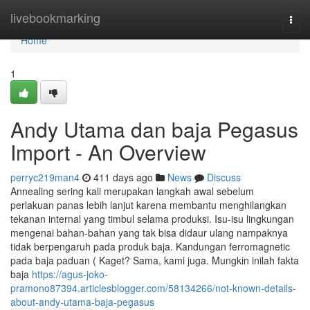
Home
livebookmarking
Togg
navi
Home
1
Andy Utama dan baja Pegasus
Import - An Overview
perryc219man4
411 days ago
News
Discuss
Annealing sering kali merupakan langkah awal sebelum
perlakuan panas lebih lanjut karena membantu menghilangkan
tekanan internal yang timbul selama produksi. Isu-isu lingkungan
mengenai bahan-bahan yang tak bisa didaur ulang nampaknya
tidak berpengaruh pada produk baja. Kandungan ferromagnetic
pada baja paduan ( Kaget? Sama, kami juga. Mungkin inilah fakta
baja
https://agus-joko-
pramono87394.articlesblogger.com/58134266/not-known-details-
about-andy-utama-baja-pegasus