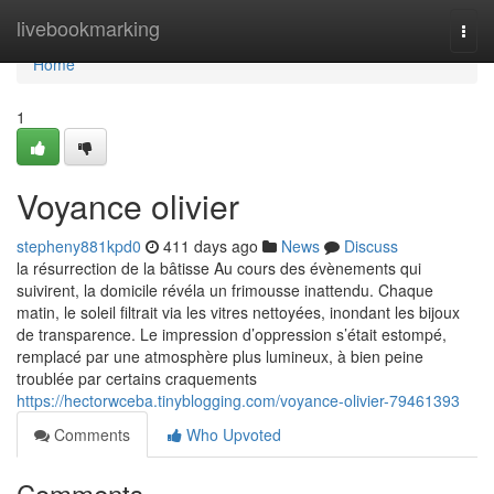
Home
livebookmarking
Togg
navi
Home
1
Voyance olivier
stepheny881kpd0
411 days ago
News
Discuss
la résurrection de la bâtisse Au cours des évènements qui
suivirent, la domicile révéla un frimousse inattendu. Chaque
matin, le soleil filtrait via les vitres nettoyées, inondant les bijoux
de transparence. Le impression d’oppression s’était estompé,
remplacé par une atmosphère plus lumineux, à bien peine
troublée par certains craquements
https://hectorwceba.tinyblogging.com/voyance-olivier-79461393
Comments
Who Upvoted
Comments