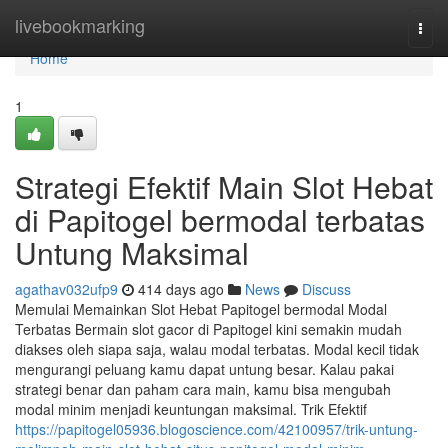
Home
livebookmarking
Togg
navi
Home
1
Strategi Efektif Main Slot Hebat
di Papitogel bermodal terbatas
Untung Maksimal
agathav032ufp9
414 days ago
News
Discuss
Memulai Memainkan Slot Hebat Papitogel bermodal Modal
Terbatas Bermain slot gacor di Papitogel kini semakin mudah
diakses oleh siapa saja, walau modal terbatas. Modal kecil tidak
mengurangi peluang kamu dapat untung besar. Kalau pakai
strategi benar dan paham cara main, kamu bisa mengubah
modal minim menjadi keuntungan maksimal. Trik Efektif
https://papitogel05936.blogoscience.com/42100957/trik-untung-