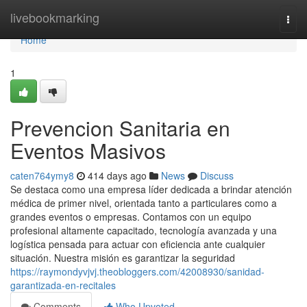
Home
livebookmarking
Togg
navi
Home
1
Prevencion Sanitaria en
Eventos Masivos
caten764ymy8
414 days ago
News
Discuss
Se destaca como una empresa líder dedicada a brindar atención
médica de primer nivel, orientada tanto a particulares como a
grandes eventos o empresas. Contamos con un equipo
profesional altamente capacitado, tecnología avanzada y una
logística pensada para actuar con eficiencia ante cualquier
situación. Nuestra misión es garantizar la seguridad
https://raymondyvjvj.theobloggers.com/42008930/sanidad-
garantizada-en-recitales
Comments
Who Upvoted