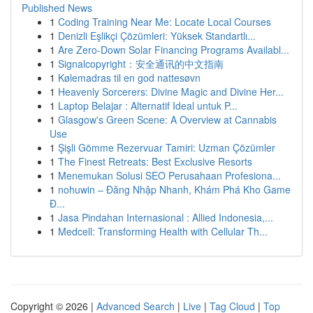
Published News
1
Coding Training Near Me: Locate Local Courses
1
Denizli Eşlikçi Çözümleri: Yüksek Standartlı...
1
Are Zero-Down Solar Financing Programs Availabl...
1
Signalcopyright：安全通讯的中文指南
1
Kølemadras til en god nattesøvn
1
Heavenly Sorcerers: Divine Magic and Divine Her...
1
Laptop Belajar : Alternatif Ideal untuk P...
1
Glasgow's Green Scene: A Overview at Cannabis
Use
1
Şişli Gömme Rezervuar Tamiri: Uzman Çözümler
1
The Finest Retreats: Best Exclusive Resorts
1
Menemukan Solusi SEO Perusahaan Profesiona...
1
nohuwin – Đăng Nhập Nhanh, Khám Phá Kho Game
Đ...
1
Jasa Pindahan Internasional : Allied Indonesia,...
1
Medcell: Transforming Health with Cellular Th...
Copyright © 2026 |
Advanced Search
|
Live
|
Tag Cloud
|
Top