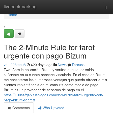
Home
livebookmarking
Togg
navi
Home
1
The 2-Minute Rule for tarot
urgente con pago Bizum
vont098meu8
420 days ago
News
Discuss
Two. Abre la aplicación Bizum y verifica que tienes saldo
suficiente en tu cuenta bancaria vinculada. En el caso de Bizum,
me encantaron las numerosas ventajas que puedo ofrecer a mis
clientes implantándola en mi consulta como medio de pago.
Bizum es un proveedor de servicios de pago en el
https://juliusafgap.tusblogos.com/35949709/tarot-urgente-con-
pago-bizum-secrets
Comments
Who Upvoted