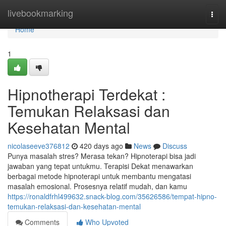
Home
livebookmarking
Togg
navi
Home
1
Hipnotherapi Terdekat :
Temukan Relaksasi dan
Kesehatan Mental
nicolaseeve376812
420 days ago
News
Discuss
Punya masalah stres? Merasa tekan? Hipnoterapi bisa jadi
jawaban yang tepat untukmu. Terapisi Dekat menawarkan
berbagai metode hipnoterapi untuk membantu mengatasi
masalah emosional. Prosesnya relatif mudah, dan kamu
https://ronaldfrhl499632.snack-blog.com/35626586/tempat-hipno-
temukan-relaksasi-dan-kesehatan-mental
Comments
Who Upvoted