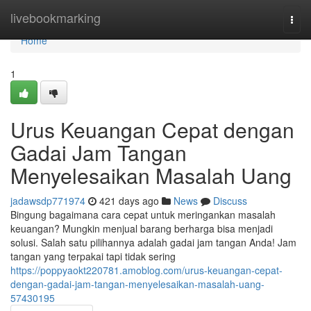
Home
livebookmarking
Togg
navi
Home
1
Urus Keuangan Cepat dengan
Gadai Jam Tangan
Menyelesaikan Masalah Uang
jadawsdp771974
421 days ago
News
Discuss
Bingung bagaimana cara cepat untuk meringankan masalah
keuangan? Mungkin menjual barang berharga bisa menjadi
solusi. Salah satu pilihannya adalah gadai jam tangan Anda! Jam
tangan yang terpakai tapi tidak sering
https://poppyaokt220781.amoblog.com/urus-keuangan-cepat-
dengan-gadai-jam-tangan-menyelesaikan-masalah-uang-
57430195