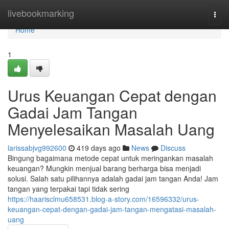
Home
livebookmarking
Togg
navi
Home
1
Urus Keuangan Cepat dengan
Gadai Jam Tangan
Menyelesaikan Masalah Uang
larissabjvg992600
419 days ago
News
Discuss
Bingung bagaimana metode cepat untuk meringankan masalah
keuangan? Mungkin menjual barang berharga bisa menjadi
solusi. Salah satu pilihannya adalah gadai jam tangan Anda! Jam
tangan yang terpakai tapi tidak sering
https://haarisclmu658531.blog-a-story.com/16596332/urus-
keuangan-cepat-dengan-gadai-jam-tangan-mengatasi-masalah-
uang