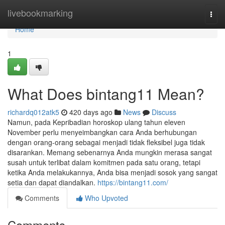
Home
livebookmarking
Togg
navi
Home
1
What Does bintang11 Mean?
richardq012atk5
420 days ago
News
Discuss
Namun, pada Kepribadian horoskop ulang tahun eleven
November perlu menyeimbangkan cara Anda berhubungan
dengan orang-orang sebagai menjadi tidak fleksibel juga tidak
disarankan. Memang sebenarnya Anda mungkin merasa sangat
susah untuk terlibat dalam komitmen pada satu orang, tetapi
ketika Anda melakukannya, Anda bisa menjadi sosok yang sangat
setia dan dapat diandalkan.
https://bintang11.com/
Comments
Who Upvoted
Comments