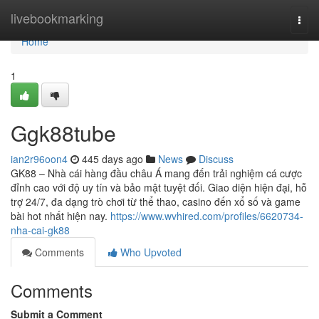
Home
livebookmarking
Togg
navi
Home
1
Ggk88tube
ian2r96oon4
445 days ago
News
Discuss
GK88 – Nhà cái hàng đầu châu Á mang đến trải nghiệm cá cược
đỉnh cao với độ uy tín và bảo mật tuyệt đối. Giao diện hiện đại, hỗ
trợ 24/7, đa dạng trò chơi từ thể thao, casino đến xổ số và game
bài hot nhất hiện nay.
https://www.wvhired.com/profiles/6620734-
nha-cai-gk88
Comments
Who Upvoted
Comments
Submit a Comment