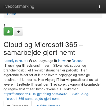
Home
livebookmarking
Togg
navi
Home
1
Cloud og Microsoft 365 –
samarbejde gjort nemt
hamidy197czm1
450 days ago
News
Discuss
IT-løsninger til revisionsfirmaer – Sikkerhed, support og
brancheindsigt i ét I revisionsbranchen er pålidelig IT en
afgørende faktor for at kunne levere nøjagtige og rettidige
resultater til kunderne. Hos Albjerg IT har vi specialiseret os i at
levere målrettede IT-løsninger til revisorer, økonomivirksomheder
og regnskabsfirmaer, hvor kravene til IT sikkerhed,
https://itsupport54219.gynoblog.com/34020903/cloud-og-
microsoft-365-samarbejde-gjort-nemt
Comments
Who Upvoted