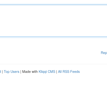
Rep
d
|
Top Users
| Made with
Kliqqi CMS
|
All RSS Feeds