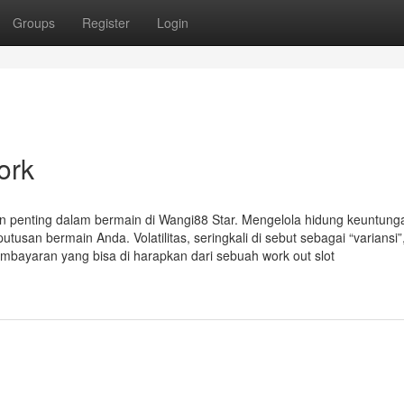
Groups
Register
Login
ork
n penting dalam bermain di Wangi88 Star. Mengelola hidung keuntung
tusan bermain Anda. Volatilitas, seringkali di sebut sebagai “variansi”
bayaran yang bisa di harapkan dari sebuah work out slot