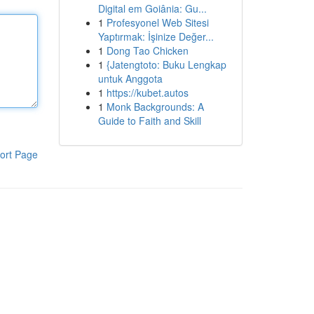
Digital em Goiânia: Gu...
1
Profesyonel Web Sitesi
Yaptırmak: İşinize Değer...
1
Dong Tao Chicken
1
{Jatengtoto: Buku Lengkap
untuk Anggota
1
https://kubet.autos
1
Monk Backgrounds: A
Guide to Faith and Skill
ort Page