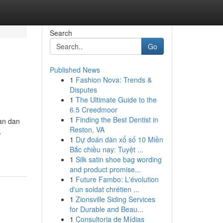
Search
Go
Published News
1
Fashion Nova: Trends &
Disputes
1
The Ultimate Guide to the
6.5 Creedmoor
1
Finding the Best Dentist in
an dan
Reston, VA
,
1
Dự đoán dàn xổ số 10 Miền
Bắc chiều nay: Tuyệt ...
1
Silk satin shoe bag wording
and product promise...
1
Future Fambo: L'évolution
d'un soldat chrétien ...
1
Zionsville Siding Services
for Durable and Beau...
1
Consultoria de Mídias