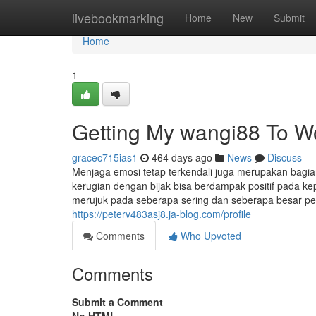
Home
livebookmarking
Home
New
Submit
Home
1
Getting My wangi88 To W
gracec715ias1
464 days ago
News
Discuss
Menjaga emosi tetap terkendali juga merupakan bagia
kerugian dengan bijak bisa berdampak positif pada kepu
merujuk pada seberapa sering dan seberapa besar pem
https://peterv483asj8.ja-blog.com/profile
Comments
Who Upvoted
Comments
Submit a Comment