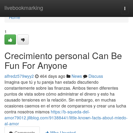
Home
livebookmarking
Togg
navi
Home
1
Crecimiento personal Can Be
Fun For Anyone
alfredz579wyy2
464 days ago
News
Discuss
Imagina que tú y tu pareja han estado discutiendo
constantemente sobre las finanzas. Ambos tienen diferentes
puntos de vista sobre cómo administrar el dinero y esto ha
causado tensiones en la relación. Sin embargo, en muchas
ocasiones caemos en el error de compararnos y crear una lucha
contra nosotros mismos
https://b-squeda-del-
amor79012.jiliblog.com/91388441/little-known-facts-about-miedo-
al-amor
Comments
Who Upvoted