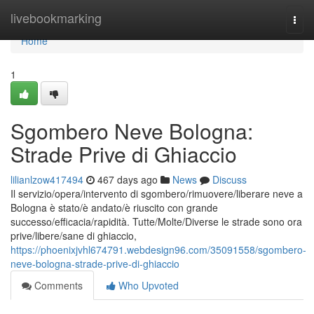
Home
livebookmarking
Togg
navi
Home
1
Sgombero Neve Bologna:
Strade Prive di Ghiaccio
lilianlzow417494
467 days ago
News
Discuss
Il servizio/opera/intervento di sgombero/rimuovere/liberare neve a
Bologna è stato/è andato/è riuscito con grande
successo/efficacia/rapidità. Tutte/Molte/Diverse le strade sono ora
prive/libere/sane di ghiaccio,
https://phoenixjvhl674791.webdesign96.com/35091558/sgombero-
neve-bologna-strade-prive-di-ghiaccio
Comments
Who Upvoted