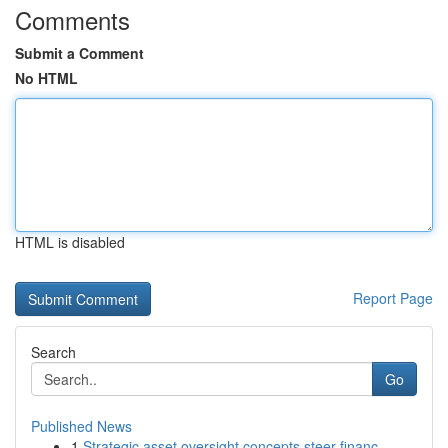
Comments
Submit a Comment
No HTML
HTML is disabled
Report Page
Search
Go
Published News
1
Strategic asset oversight concepts steer financ...