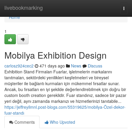
Home
livebookmarking
Togg
navi
Home
1
Mobilya Exhibition Design
carlosz924cec2
471 days ago
News
Discuss
Exhibition Stand Firmaları Fuarlar, işletmelerin markalarını
tanıtmaları, sektördeki yenilikleri keşfetmeleri ve bireysel
müşteriler ile bağlantı kurmaları için mükemmel fırsatlar sunar.
Ancak, bu fırsatları en iyi şekilde değerlendirebilmek için doğru bir
custom booth creation gereklidir. Fuar standınız, sadece bir pazar
yeri değil, aynı zamanda markanızı ve hizmetlerinizi tanıtabile...
https://jeffreyilmnl.post-blogs.com/55319625/mobilya-Özel-dekor-
fuar-standı
Comments
Who Upvoted