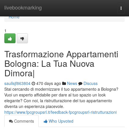
Home
livebookmarking
Togg
navi
Home
1
Trasformazione Appartamenti
Bologna: La Tua Nuova
Dimora|
saullsjf863804
470 days ago
News
Discuss
Stai cercando di modernizzare il tuo appartamento a Bologna?
Vuoi un esperto affidabile per dare al tuo spazio un look
elegante? Con noi, la ristrutturazione del tuo appartamento
diventa un esperienza piacevole.
https://www.fpcgroupsrl.it/feedback-fpcgroupsrl-ristrutturazioni
Comments
Who Upvoted