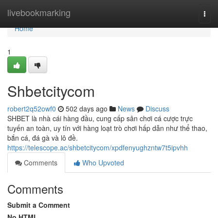
Home
livebookmarking
Togg
navi
Home
1
Shbetcitycom
robert2q52owf0
502 days ago
News
Discuss
SHBET là nhà cái hàng đầu, cung cấp sân chơi cá cược trực
tuyến an toàn, uy tín với hàng loạt trò chơi hấp dẫn như thể thao,
bắn cá, đá gà và lô đề.
https://telescope.ac/shbetcitycom/xpdfenyughzntw7t5ipvhh
Comments
Who Upvoted
Comments
Submit a Comment
No HTML