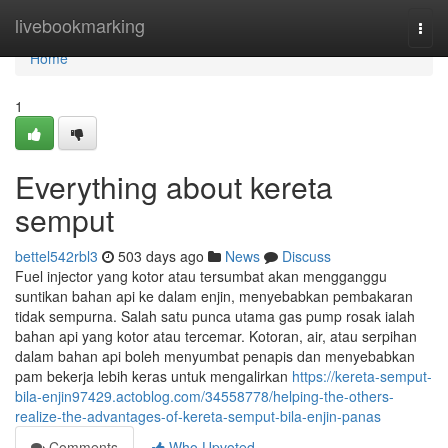
Home
livebookmarking
Togg
navi
Home
1
Everything about kereta
semput
bettel542rbl3
503 days ago
News
Discuss
Fuel injector yang kotor atau tersumbat akan mengganggu
suntikan bahan api ke dalam enjin, menyebabkan pembakaran
tidak sempurna. Salah satu punca utama gas pump rosak ialah
bahan api yang kotor atau tercemar. Kotoran, air, atau serpihan
dalam bahan api boleh menyumbat penapis dan menyebabkan
pam bekerja lebih keras untuk mengalirkan
https://kereta-semput-
bila-enjin97429.actoblog.com/34558778/helping-the-others-
realize-the-advantages-of-kereta-semput-bila-enjin-panas
Comments
Who Upvoted