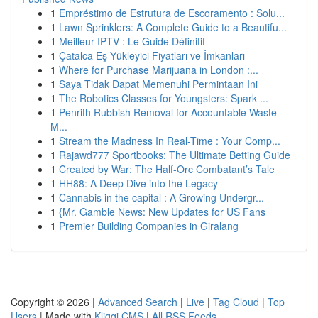
1
Empréstimo de Estrutura de Escoramento : Solu...
1
Lawn Sprinklers: A Complete Guide to a Beautifu...
1
Meilleur IPTV : Le Guide Définitif
1
Çatalca Eş Yükleyici Fiyatları ve İmkanları
1
Where for Purchase Marijuana in London :...
1
Saya Tidak Dapat Memenuhi Permintaan Ini
1
The Robotics Classes for Youngsters: Spark ...
1
Penrith Rubbish Removal for Accountable Waste
M...
1
Stream the Madness In Real-Time : Your Comp...
1
Rajawd777 Sportbooks: The Ultimate Betting Guide
1
Created by War: The Half-Orc Combatant’s Tale
1
HH88: A Deep Dive into the Legacy
1
Cannabis in the capital : A Growing Undergr...
1
{Mr. Gamble News: New Updates for US Fans
1
Premier Building Companies in Giralang
Copyright © 2026 |
Advanced Search
|
Live
|
Tag Cloud
|
Top
Users
| Made with
Kliqqi CMS
|
All RSS Feeds