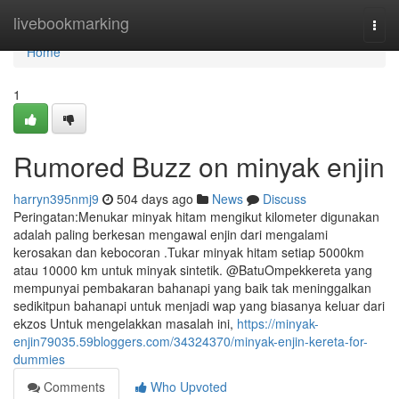
Home
livebookmarking
Togg
navi
Home
1
Rumored Buzz on minyak enjin
harryn395nmj9
504 days ago
News
Discuss
Peringatan:Menukar minyak hitam mengikut kilometer digunakan
adalah paling berkesan mengawal enjin dari mengalami
kerosakan dan kebocoran .Tukar minyak hitam setiap 5000km
atau 10000 km untuk minyak sintetik. @BatuOmpekkereta yang
mempunyai pembakaran bahanapi yang baik tak meninggalkan
sedikitpun bahanapi untuk menjadi wap yang biasanya keluar dari
ekzos Untuk mengelakkan masalah ini,
https://minyak-
enjin79035.59bloggers.com/34324370/minyak-enjin-kereta-for-
dummies
Comments
Who Upvoted