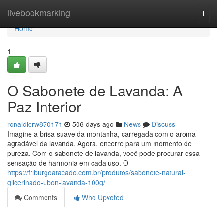
Home
livebookmarking
Togg
navi
Home
1
O Sabonete de Lavanda: A
Paz Interior
ronaldldrw870171
506 days ago
News
Discuss
Imagine a brisa suave da montanha, carregada com o aroma
agradável da lavanda. Agora, encerre para um momento de
pureza. Com o sabonete de lavanda, você pode procurar essa
sensação de harmonia em cada uso. O
https://friburgoatacado.com.br/produtos/sabonete-natural-
glicerinado-ubon-lavanda-100g/
Comments
Who Upvoted