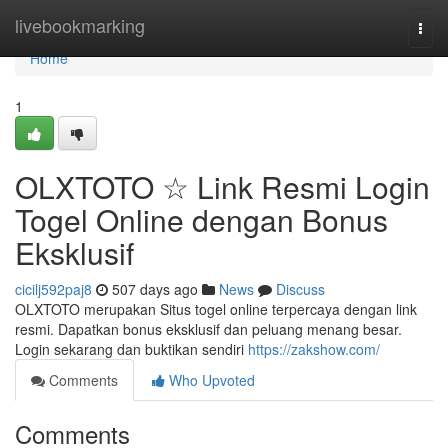
Home
livebookmarking
Togg
navi
Home
1
OLXTOTO ☆ Link Resmi Login
Togel Online dengan Bonus
Eksklusif
cicilj592paj8
507 days ago
News
Discuss
OLXTOTO merupakan Situs togel online terpercaya dengan link
resmi. Dapatkan bonus eksklusif dan peluang menang besar.
Login sekarang dan buktikan sendiri
https://zakshow.com/
Comments
Who Upvoted
Comments