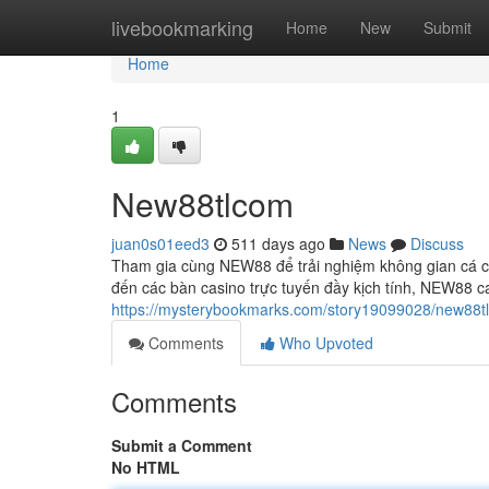
Home
livebookmarking
Home
New
Submit
Home
1
New88tlcom
juan0s01eed3
511 days ago
News
Discuss
Tham gia cùng NEW88 để trải nghiệm không gian cá cược
đến các bàn casino trực tuyến đầy kịch tính, NEW88 c
https://mysterybookmarks.com/story19099028/new88t
Comments
Who Upvoted
Comments
Submit a Comment
No HTML