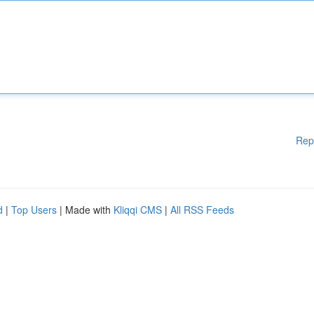
Rep
d
|
Top Users
| Made with
Kliqqi CMS
|
All RSS Feeds