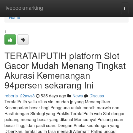
Home
livebookmarking
Togg
navi
Home
1
TERATAIPUTIH platform Slot
Gacor Mudah Menang Tingkat
Akurasi Kemenangan
94persen sekarang Ini
roberts122aws8
535 days ago
News
Discuss
TerataiPutih yaitu situs slot mudah jp yang Menampilkan
Kesempatan besar bagi Pengguna untuk meraih maxwin dan
Hasil dengan Strategi yang Praktis.TerataiPutih web Slot dengan
peluang menang besar yang dikenal Mempunyai Peluang cuan
besar tinggi dan pasti cuan. Dengan Aneka keuntungan yang
Diberikan, teratai putih bisa menjadi Alternatif Paling unggul