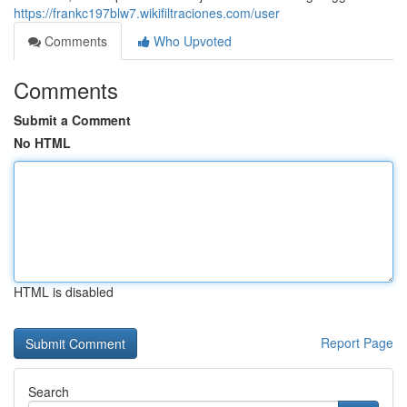
https://frankc197blw7.wikifiltraciones.com/user
Comments
Who Upvoted
Comments
Submit a Comment
No HTML
HTML is disabled
Report Page
Search