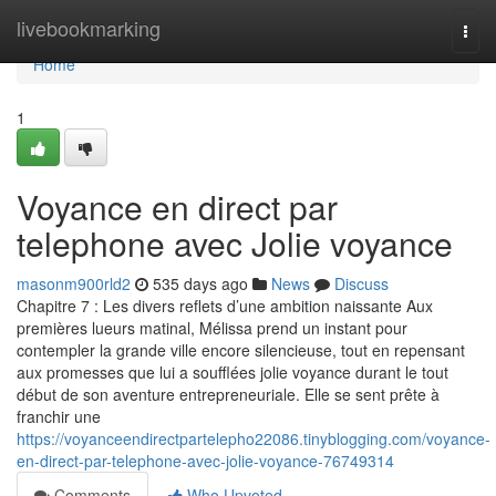
Home
livebookmarking
Togg
navi
Home
1
Voyance en direct par
telephone avec Jolie voyance
masonm900rld2
535 days ago
News
Discuss
Chapitre 7 : Les divers reflets d’une ambition naissante Aux
premières lueurs matinal, Mélissa prend un instant pour
contempler la grande ville encore silencieuse, tout en repensant
aux promesses que lui a soufflées jolie voyance durant le tout
début de son aventure entrepreneuriale. Elle se sent prête à
franchir une
https://voyanceendirectpartelepho22086.tinyblogging.com/voyance-
en-direct-par-telephone-avec-jolie-voyance-76749314
Comments
Who Upvoted