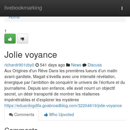
Home
livebookmarking
Togg
navi
Home
1
Jolie voyance
richardr901cby0
541 days ago
News
Discuss
Aux Origines d'un Rêve Dans les premières lueurs d’un matin
avant-gardiste, Magali s’éveilla avec une intensité révélation,
énergique par l’ambition de conquérir le univers de l’écriture et du
journalisme. Depuis son enfance, elle avait nourri un objectif
secret, un désir transporté de montrer les réalismes
impénétrables et d’explorer les mystères
https://eduardogdifa.goabroadblog.com/32204619/jolie-voyance
Comments
Who Upvoted
Comments