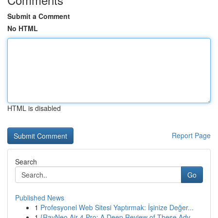
Submit a Comment
No HTML
HTML is disabled
Report Page
Search
Go
Published News
1
Profesyonel Web Sitesi Yaptırmak: İşinize Değer...
1
{RayNeo Air 4 Pro: A Deep Review of These Adv...