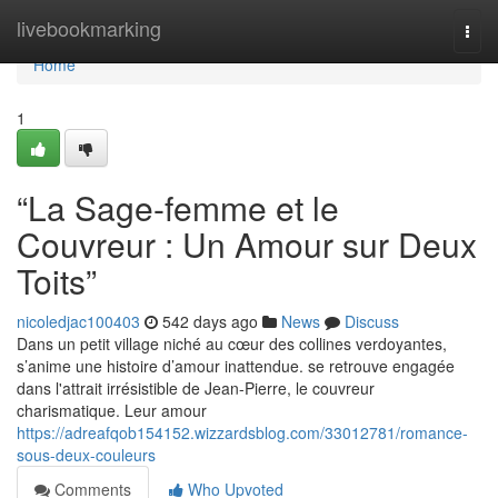
Home
livebookmarking
Togg
navi
Home
1
“La Sage-femme et le
Couvreur : Un Amour sur Deux
Toits”
nicoledjac100403
542 days ago
News
Discuss
Dans un petit village niché au cœur des collines verdoyantes,
s’anime une histoire d’amour inattendue. se retrouve engagée
dans l'attrait irrésistible de Jean-Pierre, le couvreur
charismatique. Leur amour
https://adreafqob154152.wizzardsblog.com/33012781/romance-
sous-deux-couleurs
Comments
Who Upvoted