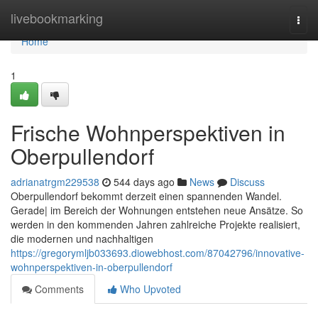
Home
livebookmarking
Togg
navi
Home
1
Frische Wohnperspektiven in
Oberpullendorf
adrianatrgm229538
544 days ago
News
Discuss
Oberpullendorf bekommt derzeit einen spannenden Wandel.
Gerade| im Bereich der Wohnungen entstehen neue Ansätze. So
werden in den kommenden Jahren zahlreiche Projekte realisiert,
die modernen und nachhaltigen
https://gregorymljb033693.diowebhost.com/87042796/innovative-
wohnperspektiven-in-oberpullendorf
Comments
Who Upvoted