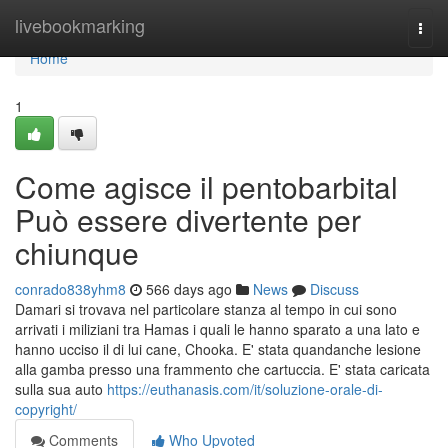
Home
livebookmarking
Togg
navi
Home
1
Come agisce il pentobarbital
Può essere divertente per
chiunque
conrado838yhm8
566 days ago
News
Discuss
Damari si trovava nel particolare stanza al tempo in cui sono
arrivati i miliziani tra Hamas i quali le hanno sparato a una lato e
hanno ucciso il di lui cane, Chooka. E' stata quandanche lesione
alla gamba presso una frammento che cartuccia. E' stata caricata
sulla sua auto
https://euthanasis.com/it/soluzione-orale-di-
copyright/
Comments
Who Upvoted