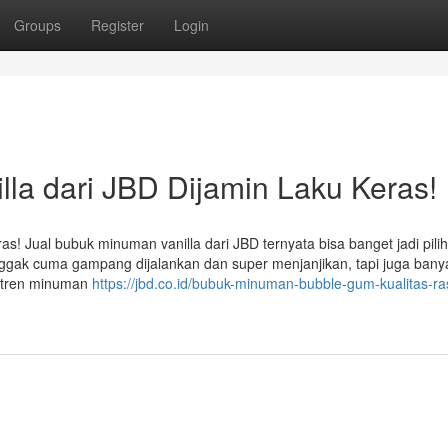
Groups
Register
Login
la dari JBD Dijamin Laku Keras!
s! Jual bubuk minuman vanilla dari JBD ternyata bisa banget jadi pili
 nggak cuma gampang dijalankan dan super menjanjikan, tapi juga bany
g tren minuman
https://jbd.co.id/bubuk-minuman-bubble-gum-kualitas-r