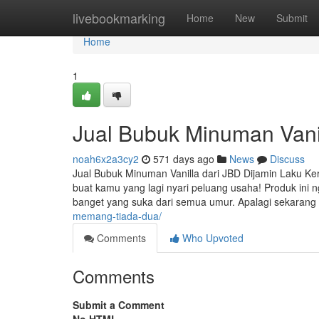
Home
livebookmarking
Home
New
Submit
Home
1
Jual Bubuk Minuman Vanil
noah6x2a3cy2
571 days ago
News
Discuss
Jual Bubuk Minuman Vanilla dari JBD Dijamin Laku Kera
buat kamu yang lagi nyari peluang usaha! Produk ini
banget yang suka dari semua umur. Apalagi sekaran
memang-tiada-dua/
Comments
Who Upvoted
Comments
Submit a Comment