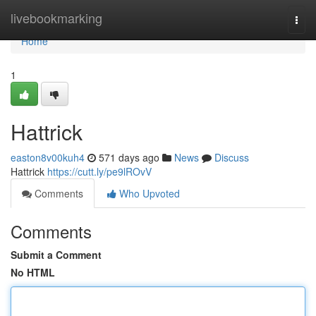
Home
livebookmarking
Togg
navi
Home
1
Hattrick
easton8v00kuh4
571 days ago
News
Discuss
Hattrick
https://cutt.ly/pe9lROvV
Comments
Who Upvoted
Comments
Submit a Comment
No HTML