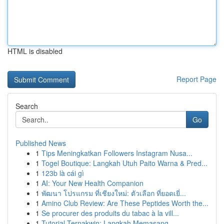
HTML is disabled
Report Page
Search
Go
Published News
1
Tips Meningkatkan Followers Instagram Nusa...
1
Togel Boutique: Langkah Utuh Paito Warna & Pred...
1
123b là cái gì
1
AI: Your New Health Companion
1
พัฒนา โปรแกรม ที่เชียงใหม่: ตัวเลือก ที่ยอดเยี่...
1
Amino Club Review: Are These Peptides Worth the...
1
Se procurer des produits du tabac à la vill...
1
Tutorial Ternakwin: Langkah Memasang