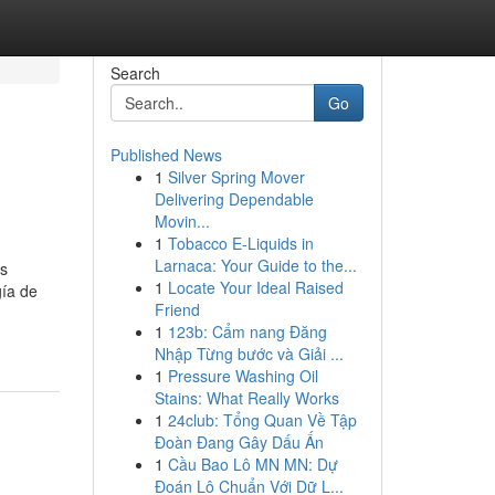
Search
Go
Published News
1
Silver Spring Mover
Delivering Dependable
Movin...
1
Tobacco E-Liquids in
Larnaca: Your Guide to the...
es
1
Locate Your Ideal Raised
gía de
Friend
1
123b: Cẩm nang Đăng
Nhập Từng bước và Giải ...
1
Pressure Washing Oil
Stains: What Really Works
1
24club: Tổng Quan Về Tập
Đoàn Đang Gây Dấu Ấn
1
Cầu Bao Lô MN MN: Dự
Đoán Lô Chuẩn Với Dữ L...