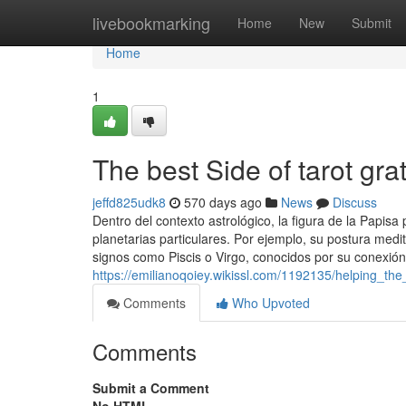
Home
livebookmarking
Home
New
Submit
Home
1
The best Side of tarot gra
jeffd825udk8
570 days ago
News
Discuss
Dentro del contexto astrológico, la figura de la Papis
planetarias particulares. Por ejemplo, su postura medi
signos como Piscis o Virgo, conocidos por su conexión
https://emilianoqoiey.wikissl.com/1192135/helping_t
Comments
Who Upvoted
Comments
Submit a Comment