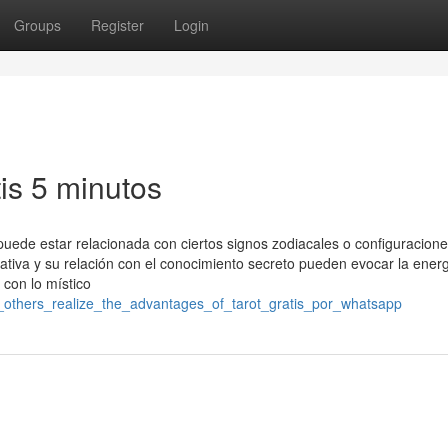
Groups
Register
Login
tis 5 minutos
a puede estar relacionada con ciertos signos zodiacales o configuracion
tativa y su relación con el conocimiento secreto pueden evocar la ener
 con lo místico
he_others_realize_the_advantages_of_tarot_gratis_por_whatsapp