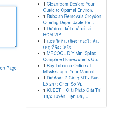
1
Cleanroom Design: Your
Guide to Optimal Environ...
1
Rubbish Removals Croydon
Offering Dependable Re...
1
Dự đoán kết quả xổ số
HCM VIP
1
นอนกัดฟัน เกิดจากอะไร ต้น
เหตุ ที่ต้องใส่ใจ
1
MRCOOL DIY Mini Splits:
Complete Homeowner's Gu...
1
Buy Tobacco Online at
ort Page
Mississauga: Your Manual
1
Dự đoán 3 Càng MT - Bao
Lô 247: Chọn Số Vi...
1
KUBET – Giải Pháp Giải Trí
Trực Tuyến Hiện Đại,...