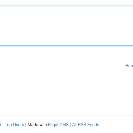
Rep
d
|
Top Users
| Made with
Kliqqi CMS
|
All RSS Feeds