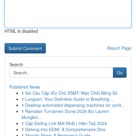
HTML is disabled
Report Page
Search
Go
Published News
1
Soi Cầu Cặp Xỉu Chủ XSMT: Mẹo Chốt Bảng Số
1
Lungzen: Your Definitive Guide to Breathing ...
1
Desktop automated dispensing machines for confi...
1
Ramalan Turnamen Dunia 2026 Ibu Lauren:
Mungkin...
1
Cập Đường Link Mới Nhất | Hiện Tại} 2024
1
Delving into EE88: A Comprehensive Dive
1
Shopify Store: A Beginner's Guide