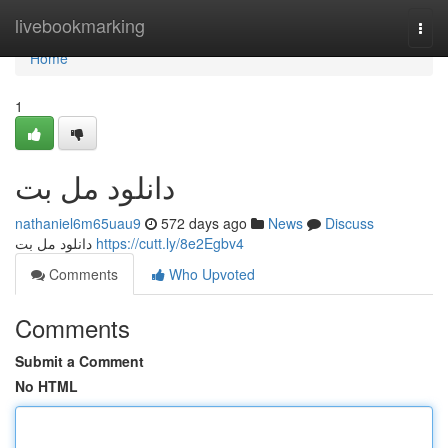
Home
livebookmarking
Togg
navi
Home
1
دانلود مل بت
nathaniel6m65uau9
572 days ago
News
Discuss
دانلود مل بت
https://cutt.ly/8e2Egbv4
Comments
Who Upvoted
Comments
Submit a Comment
No HTML