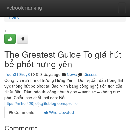
Home
livebookmarking
Togg
navi
Home
1
The Greatest Guide To giá hút
bể phốt hưng yên
fredh319hqy8
613 days ago
News
Discuss
Công ty vệ sinh môi trường Hưng Yên – Đơn vị dẫn đầu trong lĩnh
vực thông hút bể phốt tại Bắc Ninh bằng công nghệ tiên tiến của
Nhật Bản. Đảm bảo thi công nhanh gọn – sạch sẽ – không đục
phá. Chiều cao chất thải cao: Nếu
https://mikel420jtc9.glifeblog.com/profile
Comments
Who Upvoted
Comments