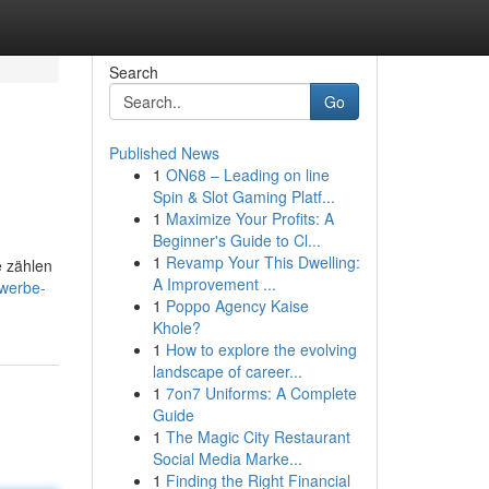
Search
Go
Published News
1
ON68 – Leading on line
Spin & Slot Gaming Platf...
1
Maximize Your Profits: A
Beginner's Guide to Cl...
1
Revamp Your This Dwelling:
e zählen
A Improvement ...
ewerbe-
1
Poppo Agency Kaise
Khole?
1
How to explore the evolving
landscape of career...
1
7on7 Uniforms: A Complete
Guide
1
The Magic City Restaurant
Social Media Marke...
1
Finding the Right Financial