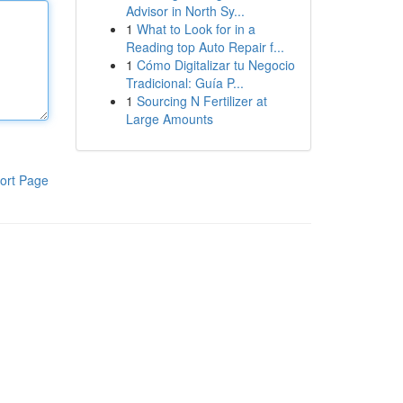
Advisor in North Sy...
1
What to Look for in a
Reading top Auto Repair f...
1
Cómo Digitalizar tu Negocio
Tradicional: Guía P...
1
Sourcing N Fertilizer at
Large Amounts
ort Page