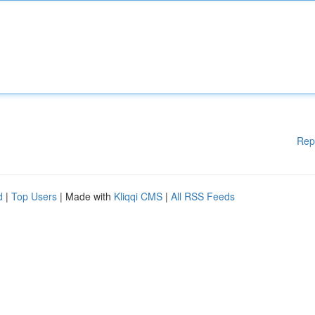
Rep
d
|
Top Users
| Made with
Kliqqi CMS
|
All RSS Feeds