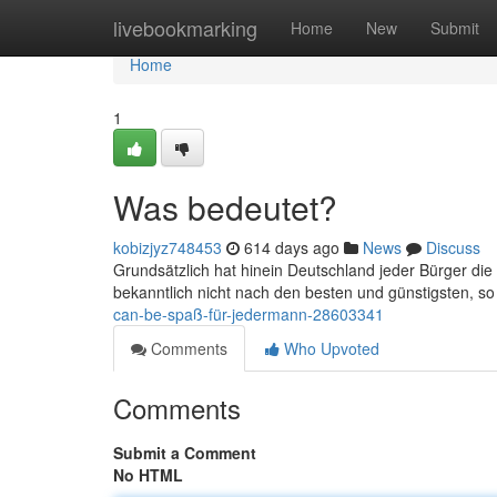
Home
livebookmarking
Home
New
Submit
Home
1
Was bedeutet?
kobizjyz748453
614 days ago
News
Discuss
Grundsätzlich hat hinein Deutschland jeder Bürger di
bekanntlich nicht nach den besten und günstigsten, so
can-be-spaß-für-jedermann-28603341
Comments
Who Upvoted
Comments
Submit a Comment
No HTML