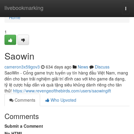
Home
livebookmarking
Togg
navi
Home
1
Saowin
cameron3x59gov3
634 days ago
News
Discuss
SaoWin - Cổng game trực tuyến uy tín hàng đầu Việt Nam, mang
đến cho bạn trải nghiệm giải trí đỉnh cao với kho game đa dạng,
tỷ lệ cược hấp dẫn và quà tặng siêu khủng dành riêng cho tân
thủ!
https://www.revengeofthebirds.com/users/saowingift
Comments
Who Upvoted
Comments
Submit a Comment
No HTML